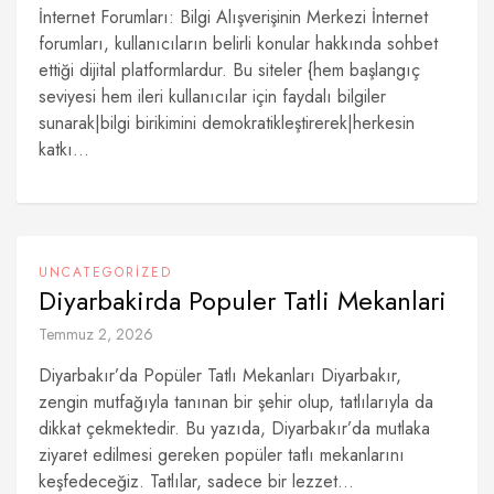
İnternet Forumları: Bilgi Alışverişinin Merkezi İnternet
forumları, kullanıcıların belirli konular hakkında sohbet
ettiği dijital platformlardur. Bu siteler {hem başlangıç
seviyesi hem ileri kullanıcılar için faydalı bilgiler
sunarak|bilgi birikimini demokratikleştirerek|herkesin
katkı...
UNCATEGORIZED
Diyarbakirda Populer Tatli Mekanlari
Temmuz 2, 2026
Diyarbakır’da Popüler Tatlı Mekanları Diyarbakır,
zengin mutfağıyla tanınan bir şehir olup, tatlılarıyla da
dikkat çekmektedir. Bu yazıda, Diyarbakır’da mutlaka
ziyaret edilmesi gereken popüler tatlı mekanlarını
keşfedeceğiz. Tatlılar, sadece bir lezzet...