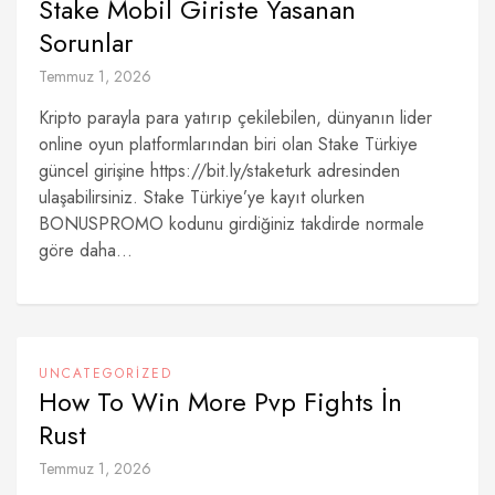
Stake Mobil Giriste Yasanan
Sorunlar
Temmuz 1, 2026
Kripto parayla para yatırıp çekilebilen, dünyanın lider
online oyun platformlarından biri olan Stake Türkiye
güncel girişine https://bit.ly/staketurk adresinden
ulaşabilirsiniz. Stake Türkiye’ye kayıt olurken
BONUSPROMO kodunu girdiğiniz takdirde normale
göre daha...
UNCATEGORIZED
How To Win More Pvp Fights İn
Rust
Temmuz 1, 2026