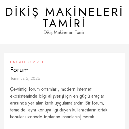
Skip
DIKIŞ MAKINELERI
to
content
TAMIRI
Dikiş Makineleri Tamiri
UNCATEGORIZED
Forum
Temmuz 6, 2026
Çevrimiçi forum ortamları, modern internet
ekosisteminde bilgi alışverişi için en güçlü araçlar
arasında yer alan kritik uygulamalardır. Bir forum,
temelde, aynı konuya ilgi duyan kullanıcıların|ortak
konular üzerinde toplanan insanların} merak...