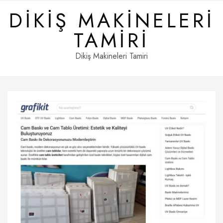
Skip
DIKIŞ MAKINELERI
to
content
TAMIRI
Dikiş Makineleri Tamiri