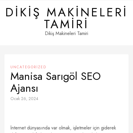
Skip
DIKIŞ MAKINELERI
to
content
TAMIRI
Dikiş Makineleri Tamiri
UNCATEGORIZED
Manisa Sarıgöl SEO
Ajansı
Ocak 26, 2024
İnternet dünyasında var olmak, işletmeler için giderek