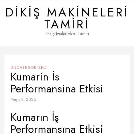
Skip
DIKIŞ MAKINELERI
to
content
TAMIRI
Dikiş Makineleri Tamiri
UNCATEGORIZED
Kumarin İs
Performansina Etkisi
Mayıs 8, 2026
Kumarın İş
Performansına Etkisi