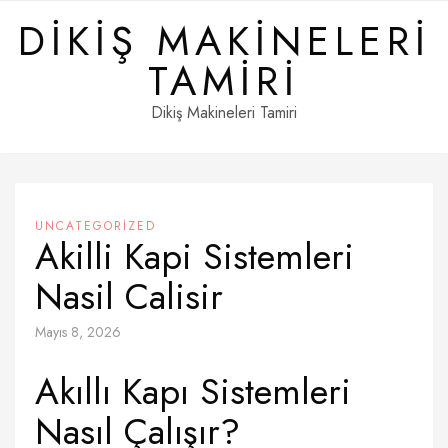
Skip
DIKIŞ MAKINELERI
to
content
TAMIRI
Dikiş Makineleri Tamiri
UNCATEGORIZED
Akilli Kapi Sistemleri
Nasil Calisir
Mayıs 8, 2026
Akıllı Kapı Sistemleri
Nasıl Çalışır?