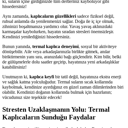
ki, suların içine girdiğinizde tüm dertleriniz kayboluyor gibi
hissedersiniz!
Aynı zamanda,
kaplıcaların güzellikleri
sadece fiziksel değil,
ruhsal anlamda da yenilenmenizi sağlar. Doğa ile iç içe olmak,
zihninizi boşaltmanıza yardımcı olur. Yavaş yavaş aklınızdaki
karmaşalar kaybolurken, hayatın sıradan stresleri önemsizleşir.
Kendinizi yenilediğinizi hissedersiniz.
Bunun yanında,
termal kaplıca deneyimi
, sosyal bir aktiviteye
dönüşebilir. Aile veya arkadaşlarınızla birlikte gitmek, anılar
biriktirmenin yanı sıra, aranızdaki bağı güçlendirir. Kim bilir, belki
de gülüşmelerle dolu saatler geçirip, hayatınıza yeni arkadaşlıklar
katabilirsiniz!
Unutmayın ki,
kaplıca keyfi
bir tatil değil, hayatınıza ekstra enerji
ve sağlık katma yolculuğudur. Termal suların sıcak kollarında
kaybolmak, kendinize ayırdığınız en güzel zaman dilimlerinden biri
olabilir. Kendinizi doğanın kollarında bulmak için hazırlanın;
vücudunuz size teşekkür edecek!
Stresten Uzaklaşmanın Yolu: Termal
Kaplıcaların Sunduğu Faydalar