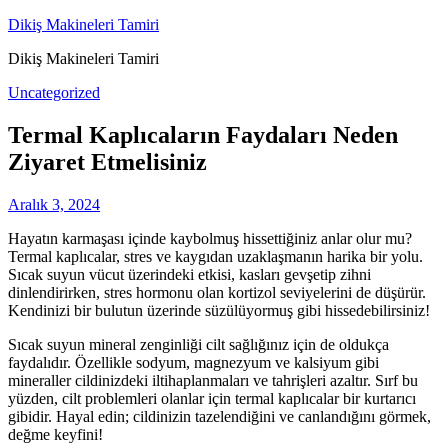
Skip
Dikiş Makineleri Tamiri
to
Dikiş Makineleri Tamiri
content
Uncategorized
Termal Kaplıcaların Faydaları Neden
Ziyaret Etmelisiniz
Aralık 3, 2024
Hayatın karmaşası içinde kaybolmuş hissettiğiniz anlar olur mu?
Termal kaplıcalar, stres ve kaygıdan uzaklaşmanın harika bir yolu.
Sıcak suyun vücut üzerindeki etkisi, kasları gevşetip zihni
dinlendirirken, stres hormonu olan kortizol seviyelerini de düşürür.
Kendinizi bir bulutun üzerinde süzülüyormuş gibi hissedebilirsiniz!
Sıcak suyun mineral zenginliği cilt sağlığınız için de oldukça
faydalıdır. Özellikle sodyum, magnezyum ve kalsiyum gibi
mineraller cildinizdeki iltihaplanmaları ve tahrişleri azaltır. Sırf bu
yüzden, cilt problemleri olanlar için termal kaplıcalar bir kurtarıcı
gibidir. Hayal edin; cildinizin tazelendiğini ve canlandığını görmek,
değme keyfini!