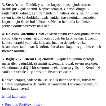
3. Stres Atma:
Günlük yaşamın koşuşturması içinde stresten
uzaklaşmak çok önemli. Kaplıca terapisi, zihinsel dinginlik
sağlamakla kalmaz, aynı zamanda ruh halinizi de iyileştirir. Sıcak
suyun içinde kaybolduğunuzda, aniden hayallerinizin peşinden
koşmak için ilham bulabilirsiniz. Neden her hafta kendinizi bu
şekilde ödüllendirmeyesiniz ki?
4. Dolaşım Sistemine Destek:
Sıcak suyun kan dolaşımını artırıcı
etkisi, kalp ve damar sağlığı için büyük bir katkı sağlar. Düzenli
kaplıca terapisi yapmak, kalp atış hızınızı dengeler ve kan
basıncınızı stabil tutar. Kendinizi bir akıma kapılmış gibi hissetmek
istemez misiniz?
5. Bağışıklık Sistemi Güçlendirici:
Kaplıca suyunun içerdiği
mineraller, bağışıklık sistemini güçlendirir. Sıcak suyun sıcaklığı,
vücudunuzda doğal bir savunma mekanizması geliştirir. Kendinizi
sanki bir zırh ile kuşanmış gibi hissedeceksiniz!
Kaplıca terapisi, sadece fiziksel sağlık üzerinde değil, ruhsal ve
zihinsel sağlığınızda da harikalar yaratabilir. Denemediyseniz, bu
fırsatı kaçırmayın!
termal kaplıcalar
« Previous Post
Next Post »