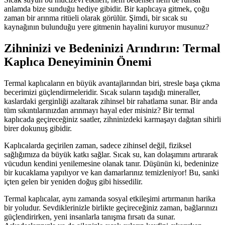
anlamda bize sunduğu hediye gibidir. Bir kaplıcaya gitmek, çoğu
zaman bir arınma ritüeli olarak görülür. Şimdi, bir sıcak su
kaynağının bulunduğu yere gitmenin hayalini kuruyor musunuz?
Zihninizi ve Bedeninizi Arındırın: Termal
Kaplıca Deneyiminin Önemi
Termal kaplıcaların en büyük avantajlarından biri, stresle başa çıkma
becerimizi güçlendirmeleridir. Sıcak suların taşıdığı mineraller,
kaslardaki gerginliği azaltarak zihinsel bir rahatlama sunar. Bir anda
tüm sıkıntılarınızdan arınmayı hayal eder misiniz? Bir termal
kaplıcada geçireceğiniz saatler, zihninizdeki karmaşayı dağıtan sihirli
birer dokunuş gibidir.
Kaplıcalarda geçirilen zaman, sadece zihinsel değil, fiziksel
sağlığımıza da büyük katkı sağlar. Sıcak su, kan dolaşımını artırarak
vücudun kendini yenilemesine olanak tanır. Düşünün ki, bedeninize
bir kucaklama yapılıyor ve kan damarlarınız temizleniyor! Bu, sanki
içten gelen bir yeniden doğuş gibi hissedilir.
Termal kaplıcalar, aynı zamanda sosyal etkileşimi artırmanın harika
bir yoludur. Sevdiklerinizle birlikte geçireceğiniz zaman, bağlarınızı
güçlendirirken, yeni insanlarla tanışma fırsatı da sunar.