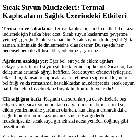
Sıcak Suyun Mucizeleri: Termal
Kaplıcaların Sağlık Üzerindeki Etkileri
Termal su ve rahatlama
: Termal kaplıcalar, stresin etkilerini en aza
indirmek için harika birer dost. Sıcak suyun kaslarımızı gevşetme
yeteneği, gerginliği alır ve rahatlatır. Sıcak suyun içinde geçirdiğiniz
zaman, zihninizin de dinlenmesine olanak tanır. Bu sayede hem
bedensel hem de zihinsel bir yenilenme yaşarsınız.
Ağrıların azaldığı yer
: Eğer bel, sırt ya da eklem ağrıları
çekiyorsanız, termal suyun şifalı etkilerine kapılırsınız. Sıcak su, kan
dolaşımını artırarak ağrıyı hafifletir. Sıcak suyun efsanevi iyileştirici
etkisi, birçok insanın kaplıcalara akın etmesini sağlıyor. Düşünün;
bel fıtığı ya da romatizmal hastalıklardan muzdaripseniz, sıcak suyun
hafifletici elini hissetmek ne büyük bir konfor kaynağıdır!
Cilt sağlığına katkı
: Kaşıntılı cilt sorunları ya da sivilcelerle baş
ediyorsanız, sıcak su bu noktada da yardımcı olabilir. Termal su,
cildin yenilenmesine yardımcı olurken, kan akışını artırarak daha
sağlıklı bir görünüm kazanmanızı sağlar. Hangi dertten
muzdaripseniz, sıcak suya girmek sizi adeta yeniden doğmuş gibi
hissettirebilir.
Sıcak suyun bu mucizevi etkileri, hem bedensel hem de ruhsal