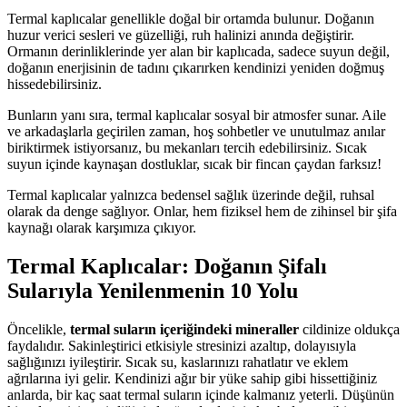
Termal kaplıcalar genellikle doğal bir ortamda bulunur. Doğanın
huzur verici sesleri ve güzelliği, ruh halinizi anında değiştirir.
Ormanın derinliklerinde yer alan bir kaplıcada, sadece suyun değil,
doğanın enerjisinin de tadını çıkarırken kendinizi yeniden doğmuş
hissedebilirsiniz.
Bunların yanı sıra, termal kaplıcalar sosyal bir atmosfer sunar. Aile
ve arkadaşlarla geçirilen zaman, hoş sohbetler ve unutulmaz anılar
biriktirmek istiyorsanız, bu mekanları tercih edebilirsiniz. Sıcak
suyun içinde kaynaşan dostluklar, sıcak bir fincan çaydan farksız!
Termal kaplıcalar yalnızca bedensel sağlık üzerinde değil, ruhsal
olarak da denge sağlıyor. Onlar, hem fiziksel hem de zihinsel bir şifa
kaynağı olarak karşımıza çıkıyor.
Termal Kaplıcalar: Doğanın Şifalı
Sularıyla Yenilenmenin 10 Yolu
Öncelikle,
termal suların içeriğindeki mineraller
cildinize oldukça
faydalıdır. Sakinleştirici etkisiyle stresinizi azaltıp, dolayısıyla
sağlığınızı iyileştirir. Sıcak su, kaslarınızı rahatlatır ve eklem
ağrılarına iyi gelir. Kendinizi ağır bir yüke sahip gibi hissettiğiniz
anlarda, bir kaç saat termal suların içinde kalmanız yeterli. Düşünün