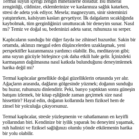
Termal suyun içeriği zengin minerallerle doludur. Bu mineral
zenginliği, cildinize, eklemlerinize ve kaslarınıza sağlık katarken,
stresi de adeta yok ediyor. Mesela; magnezyum, sinir sisteminizi
yatıştırırken, kalsiyum kasları gevşetiyor. İlk dalgaların sıcaklığında
kaybolmak, tüm gerginliğinizi unutturacak bir deneyim sunar. Nasıl
mı? Temiz ve doğal su, bedeninizi adeta sarar, ruhunuza su serper.
Kaplıcaların sunduğu bir diğer fayda ise zihinsel huzurdur. Sakin bir
ortamda, aklınızı meşgul eden düşüncelerden uzaklaşmak, yeni
perspektifler kazanmanıza yardımcı olabilir. Bu, meditasyon gibi;
ama suyun gücüyle birleşince çok daha etkili hale gelir. İçinizdeki
karmaşanın dağılmasına nasıl katkıda bulunduğunu deneyimlemek
harika değil mi?
Termal kaplıcalar genellikle doğal güzelliklerin ortasında yer alır.
Ağaçların arasında, dağların gölgesinde yüzmek; doğanın sunduğu
bu huzur, ruhunuzu dinlendirir. Peki, banyo yaptıktan sonra güneşin
batışını izlemek, bir kitap eşliğinde zaman geçirmek size nasıl
hissettirir? Hayal edin, doğanın kollarında hem fiziksel hem de
zinsel bir yolculuğa çıkıyorsunuz.
Termal kaplıcalar, stresle yüzleşmenin ve rahatlamanın en keyifli
yollarından biri. Kendinize bir iyilik yaparak bu deneyimi yaşamak,
ruh halinizi ve fiziksel sağlığınızı olumlu yönde etkilemenin harika
bir yolu olabilir.