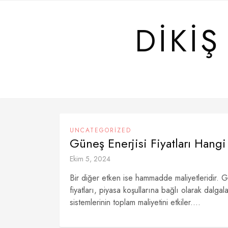
Skip
to
DIKIŞ
content
UNCATEGORIZED
Güneş Enerjisi Fiyatları Hangi 
Ekim 5, 2024
Bir diğer etken ise hammadde maliyetleridir. G
fiyatları, piyasa koşullarına bağlı olarak dalga
sistemlerinin toplam maliyetini etkiler....