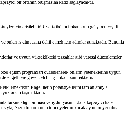
apsayıcı bir ortamın oluşmasına katkı sağlayacaktır.
ireyler için erişilebilirlik ve istihdam imkanlarını geliştiren çeşitli
k ve onları iş dünyasına dahil etmek için adımlar atmaktadır. Bununla
 koridorlar ve uygun yükseklikteki tezgahlar gibi yapısal düzenlemeler
çin özel eğitim programları düzenlenerek onların yeteneklerine uygun
m de engellilere güvenceli bir iş imkanı sunmaktadır.
e etkilemektedir. Engellilerin potansiyellerini tam anlamıyla
 büyük önem taşımaktadır.
sunda farkındalığın artması ve iş dünyasının daha kapsayıcı hale
 artmasıyla, Nizip toplumunun tüm üyelerini kucaklayan bir yer olma