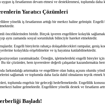
in uygun iş fırsatlarının devam etmesi ve desteklenmesi, toplumda daha k
verenlerin Yaratıcı Çözümleri
ilere yönelik iş fırsatlarının arttığı bir merkez haline gelmiştir. Engelli b
tmektedir.
emli önceliklerinden biridir. Birçok işveren engellilere kolaylık sağlama
mayıp aynı zamanda sosyal sorumluluk bilinciyle hareket etmektedir.
r almışlardır. Engelli bireylerin rahatça dolaşabilecekleri rampalar, geniş
yerlerine kolaylıkla erişebilmekte ve iş hayatına katılabilmektedir.
iş pozisyonları yaratmaktadır. Örneğin, işletmelerdeki engelli bireyler i
ır. Bu tür çözümler, hem işverenlere değerli çalışanlar kazandırmakta he
da farkındalığı artırmakta ve engellilere olan bakış açısını olumlu yönd
etmelerini sağlamak ve toplumda daha fazla dahil olmalarını teşvik etmek
çözümleri, toplumda engelsiz bir geleceği hedeflemektedir. Engellilik konu
am merkezi haline gelmektedir. Engellilere yönelik destek ve fırsatların
erberliği Başladı!