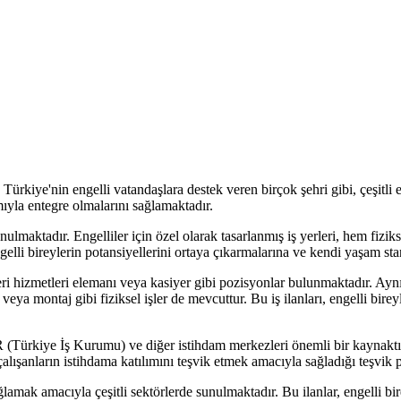
Türkiye'nin engelli vatandaşlara destek veren birçok şehri gibi, çeşitli en
ıyla entegre olmalarını sağlamaktadır.
 sunulmaktadır. Engelliler için özel olarak tasarlanmış iş yerleri, hem fizi
ngelli bireylerin potansiyellerini ortaya çıkarmalarına ve kendi yaşam sta
teri hizmetleri elemanı veya kasiyer gibi pozisyonlar bulunmaktadır. Aynı
veya montaj gibi fiziksel işler de mevcuttur. Bu iş ilanları, engelli bir
UR (Türkiye İş Kurumu) ve diğer istihdam merkezleri önemli bir kaynaktır
 çalışanların istihdama katılımını teşvik etmek amacıyla sağladığı teşvik
sağlamak amacıyla çeşitli sektörlerde sunulmaktadır. Bu ilanlar, engelli b