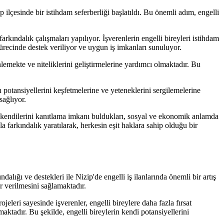
ilçesinde bir istihdam seferberliği başlatıldı. Bu önemli adım, engelli
rkındalık çalışmaları yapılıyor. İşverenlerin engelli bireyleri istihdam
sürecinde destek veriliyor ve uygun iş imkanları sunuluyor.
nlemekte ve niteliklerini geliştirmelerine yardımcı olmaktadır. Bu
n potansiyellerini keşfetmelerine ve yeteneklerini sergilemelerine
sağlıyor.
rin kendilerini kanıtlama imkanı buldukları, sosyal ve ekonomik anlamda
a farkındalık yaratılarak, herkesin eşit haklara sahip olduğu bir
ındalığı ve destekleri ile Nizip'de engelli iş ilanlarında önemli bir artış
 verilmesini sağlamaktadır.
eleri sayesinde işverenler, engelli bireylere daha fazla fırsat
maktadır. Bu şekilde, engelli bireylerin kendi potansiyellerini