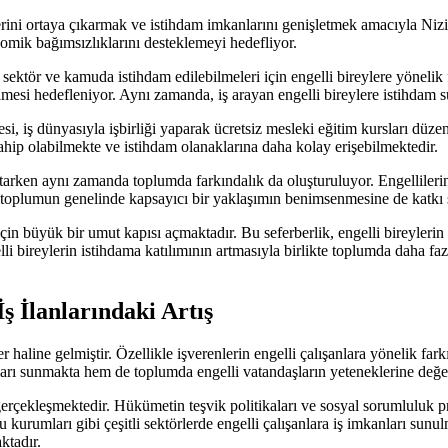
rini ortaya çıkarmak ve istihdam imkanlarını genişletmek amacıyla Nizip 
onomik bağımsızlıklarını desteklemeyi hedefliyor.
ektör ve kamuda istihdam edilebilmeleri için engelli bireylere yönelik fa
lmesi hedefleniyor. Aynı zamanda, iş arayan engelli bireylere istihdam 
si, iş dünyasıyla işbirliği yaparak ücretsiz mesleki eğitim kursları düze
 sahip olabilmekte ve istihdam olanaklarına daha kolay erişebilmektedir.
 artarken aynı zamanda toplumda farkındalık da oluşturuluyor. Engellileri
 toplumun genelinde kapsayıcı bir yaklaşımın benimsenmesine de katkı 
er için büyük bir umut kapısı açmaktadır. Bu seferberlik, engelli bireyle
i bireylerin istihdama katılımının artmasıyla birlikte toplumda daha fazl
İş İlanlarındaki Artış
yer haline gelmiştir. Özellikle işverenlerin engelli çalışanlara yönelik fark
arı sunmakta hem de toplumda engelli vatandaşların yeteneklerine değer
gerçekleşmektedir. Hükümetin teşvik politikaları ve sosyal sorumluluk proj
kurumları gibi çeşitli sektörlerde engelli çalışanlara iş imkanları sunul
ktadır.