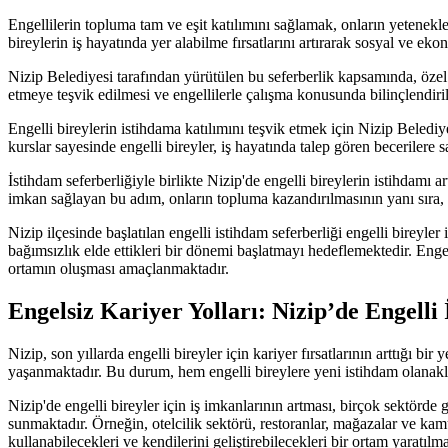
Engellilerin topluma tam ve eşit katılımını sağlamak, onların yetenekle
bireylerin iş hayatında yer alabilme fırsatlarını artırarak sosyal ve ek
Nizip Belediyesi tarafından yürütülen bu seferberlik kapsamında, özel s
etmeye teşvik edilmesi ve engellilerle çalışma konusunda bilinçlendiri
Engelli bireylerin istihdama katılımını teşvik etmek için Nizip Belediye
kurslar sayesinde engelli bireyler, iş hayatında talep gören becerilere
İstihdam seferberliğiyle birlikte Nizip'de engelli bireylerin istihdamı
imkan sağlayan bu adım, onların topluma kazandırılmasının yanı sıra,
Nizip ilçesinde başlatılan engelli istihdam seferberliği engelli bireyl
bağımsızlık elde ettikleri bir dönemi başlatmayı hedeflemektedir. Engell
ortamın oluşması amaçlanmaktadır.
Engelsiz Kariyer Yolları: Nizip’de Engelli 
Nizip, son yıllarda engelli bireyler için kariyer fırsatlarının arttığı bir 
yaşanmaktadır. Bu durum, hem engelli bireylere yeni istihdam olanakl
Nizip'de engelli bireyler için iş imkanlarının artması, birçok sektörde 
sunmaktadır. Örneğin, otelcilik sektörü, restoranlar, mağazalar ve kamu 
kullanabilecekleri ve kendilerini geliştirebilecekleri bir ortam yaratılma