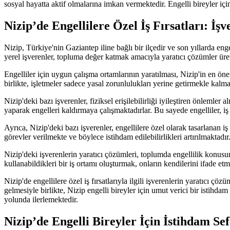
sosyal hayatta aktif olmalarına imkan vermektedir. Engelli bireyler iç
Nizip’de Engellilere Özel İş Fırsatları: İş
Nizip, Türkiye'nin Gaziantep iline bağlı bir ilçedir ve son yıllarda engell
yerel işverenler, topluma değer katmak amacıyla yaratıcı çözümler üre
Engelliler için uygun çalışma ortamlarının yaratılması, Nizip'in en ön
birlikte, işletmeler sadece yasal zorunlulukları yerine getirmekle kal
Nizip'deki bazı işverenler, fiziksel erişilebilirliği iyileştiren önlemle
yaparak engelleri kaldırmaya çalışmaktadırlar. Bu sayede engelliler, iş 
Ayrıca, Nizip'deki bazı işverenler, engellilere özel olarak tasarlanan 
görevler verilmekte ve böylece istihdam edilebilirlikleri artırılmaktad
Nizip'deki işverenlerin yaratıcı çözümleri, toplumda engellilik konusun
kullanabildikleri bir iş ortamı oluşturmak, onların kendilerini ifade 
Nizip'de engellilere özel iş fırsatlarıyla ilgili işverenlerin yaratıcı 
gelmesiyle birlikte, Nizip engelli bireyler için umut verici bir istihd
yolunda ilerlemektedir.
Nizip’de Engelli Bireyler İçin İstihdam Sef