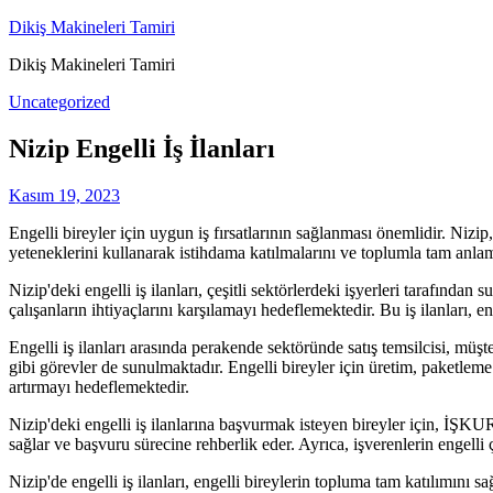
Skip
Dikiş Makineleri Tamiri
to
Dikiş Makineleri Tamiri
content
Uncategorized
Nizip Engelli İş İlanları
Kasım 19, 2023
Engelli bireyler için uygun iş fırsatlarının sağlanması önemlidir. Nizip, 
yeteneklerini kullanarak istihdama katılmalarını ve toplumla tam anlam
Nizip'deki engelli iş ilanları, çeşitli sektörlerdeki işyerleri tarafından
çalışanların ihtiyaçlarını karşılamayı hedeflemektedir. Bu iş ilanları, e
Engelli iş ilanları arasında perakende sektöründe satış temsilcisi, müş
gibi görevler de sunulmaktadır. Engelli bireyler için üretim, paketleme 
artırmayı hedeflemektedir.
Nizip'deki engelli iş ilanlarına başvurmak isteyen bireyler için, İŞK
sağlar ve başvuru sürecine rehberlik eder. Ayrıca, işverenlerin engelli
Nizip'de engelli iş ilanları, engelli bireylerin topluma tam katılımını 