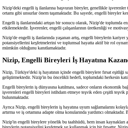
Nizip'deki engelli iş ilanlarına başvuran bireyler, genellikle işverenler
ortamı gibi unsurlar önem taşımaktadır. Bu sayede, engelli bireyler kendi
Engelli iş ilanlarındaki artışın bir sonucu olarak, Nizip'de toplumda eng
etkilemektedir. İşverenler, engelli çalışanlarının üretkenliği ve moti
Nizip'de engelli iş ilanlarında yaşanan artış, engelli bireylerin kariyer
potansiyellerini keşfetmelerini ve toplumsal hayatta aktif bir rol oyn
mümkün olduğunu kanıtlamaktadır.
Nizip, Engelli Bireyleri İş Hayatına Kaz
Nizip, Türkiye'deki iş hayatının içinde engelli bireylere fırsat eşitliğ
geliştirmektedir. Nizip'in bu öncelikli hedefi, toplumdaki herkesin katı
Engelli bireylerin iş dünyasına katılması, sadece onların ekonomik b
işverenleri engelli bireyleri istihdam etmeye teşvik eden çeşitli teşvik
bulunmaktadır.
Ayrıca Nizip, engelli bireylerin iş hayatına uyum sağlamalarını kolayla
artırma ve iş ortamına adapte olma konularında yardımcı olmaktadır. B
Nizip'in engelli bireylere yönelik bu taahhüdü, hem insan kaynakları a
bireylerin potansiyelini keşfetmek ve kullanmak için bir fırsattır. Nizi