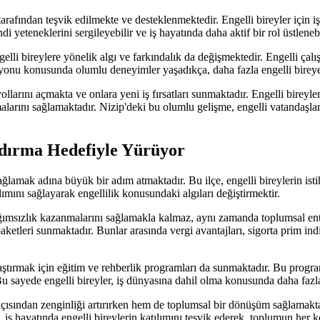
 tarafından teşvik edilmekte ve desteklenmektedir. Engelli bireyler için i
 yeteneklerini sergileyebilir ve iş hayatında daha aktif bir rol üstlenebil
elli bireylere yönelik algı ve farkındalık da değişmektedir. Engelli çalışa
vasyonu konusunda olumlu deneyimler yaşadıkça, daha fazla engelli birey
 yollarını açmakta ve onlara yeni iş fırsatları sunmaktadır. Engelli bireyl
amalarını sağlamaktadır. Nizip'deki bu olumlu gelişme, engelli vatandaş
andırma Hedefiyle Yürüyor
i sağlamak adına büyük bir adım atmaktadır. Bu ilçe, engelli bireylerin i
lımını sağlayarak engellilik konusundaki algıları değiştirmektir.
ağımsızlık kazanmalarını sağlamakla kalmaz, aynı zamanda toplumsal en
 paketleri sunmaktadır. Bunlar arasında vergi avantajları, sigorta prim ind
ştırmak için eğitim ve rehberlik programları da sunmaktadır. Bu programla
u sayede engelli bireyler, iş dünyasına dahil olma konusunda daha fazl
çısından zenginliği artırırken hem de toplumsal bir dönüşüm sağlamaktadı
p, iş hayatında engelli bireylerin katılımını teşvik ederek, toplumun her