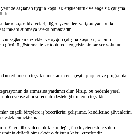
ş yerinde sağlanan uygun koşullar, erişilebilirlik ve engelsiz çalışma
irler.
nların başarı hikayeleri, diğer işverenleri ve iş arayanları da
e iş imkanı sunmaya istekli olmaktadır.
er için sağlanan destekler ve uygun çalışma koşulları, onların
ların gücünü göstermekte ve toplumda engelsiz bir kariyer yolunun
stihdam edilmesini teşvik etmek amacıyla çeşitli projeler ve programlar
tegrasyonun da artmasına yardımcı olur. Nizip, bu nedenle yerel
irimleri ve işe alım sürecinde destek gibi önemli teşvikler
r, engelli bireylere iş becerilerini geliştirme, kendilerine güvenlerini
a desteklenmektedir.
r. Engellilik sadece bir kusur değil, farklı yeteneklere sahip
 kesiminin değerli birer aktör olduğunu kabul etmektedir.