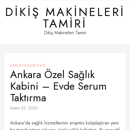
Skip
DIKIŞ MAKINELERI
to
content
TAMIRI
Dikiş Makineleri Tamiri
UNCATEGORIZED
Ankara Özel Sağlık
Kabini – Evde Serum
Taktırma
Kasım 23, 2023
Ankara'da sağlık hizmetlerinin erişimini kolaylaştıran yeni
bir trend ortaya çıkıyor: özel sağlık kabinleri. Bu inovatif