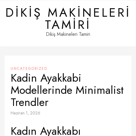
Skip
DIKIŞ MAKINELERI
to
content
TAMIRI
Dikiş Makineleri Tamiri
UNCATEGORIZED
Kadin Ayakkabi
Modellerinde Minimalist
Trendler
Haziran 1, 2026
Kadın Ayakkabı