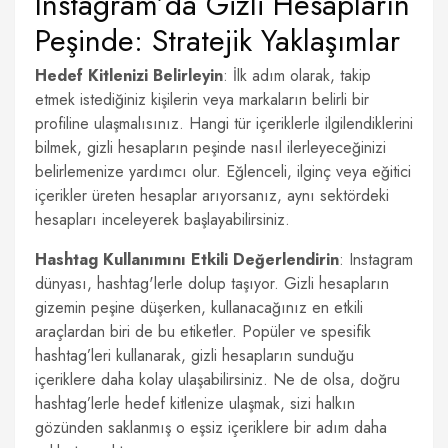
Instagram’da Gizli Hesapların
Peşinde: Stratejik Yaklaşımlar
Hedef Kitlenizi Belirleyin
: İlk adım olarak, takip
etmek istediğiniz kişilerin veya markaların belirli bir
profiline ulaşmalısınız. Hangi tür içeriklerle ilgilendiklerini
bilmek, gizli hesapların peşinde nasıl ilerleyeceğinizi
belirlemenize yardımcı olur. Eğlenceli, ilginç veya eğitici
içerikler üreten hesaplar arıyorsanız, aynı sektördeki
hesapları inceleyerek başlayabilirsiniz.
Hashtag Kullanımını Etkili Değerlendirin
: Instagram
dünyası, hashtag'lerle dolup taşıyor. Gizli hesapların
gizemin peşine düşerken, kullanacağınız en etkili
araçlardan biri de bu etiketler. Popüler ve spesifik
hashtag’leri kullanarak, gizli hesapların sunduğu
içeriklere daha kolay ulaşabilirsiniz. Ne de olsa, doğru
hashtag’lerle hedef kitlenize ulaşmak, sizi halkın
gözünden saklanmış o eşsiz içeriklere bir adım daha