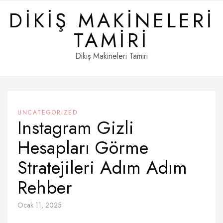
Skip
DIKIŞ MAKINELERI
to
content
TAMIRI
Dikiş Makineleri Tamiri
UNCATEGORIZED
Instagram Gizli
Hesapları Görme
Stratejileri Adım Adım
Rehber
Ocak 11, 2025