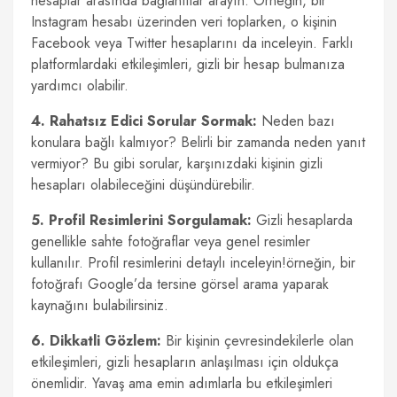
hesaplar arasında bağlantılar arayın. Örneğin, bir
Instagram hesabı üzerinden veri toplarken, o kişinin
Facebook veya Twitter hesaplarını da inceleyin. Farklı
platformlardaki etkileşimleri, gizli bir hesap bulmanıza
yardımcı olabilir.
4. Rahatsız Edici Sorular Sormak:
Neden bazı
konulara bağlı kalmıyor? Belirli bir zamanda neden yanıt
vermiyor? Bu gibi sorular, karşınızdaki kişinin gizli
hesapları olabileceğini düşündürebilir.
5. Profil Resimlerini Sorgulamak:
Gizli hesaplarda
genellikle sahte fotoğraflar veya genel resimler
kullanılır. Profil resimlerini detaylı inceleyin!örneğin, bir
fotoğrafı Google’da tersine görsel arama yaparak
kaynağını bulabilirsiniz.
6. Dikkatli Gözlem:
Bir kişinin çevresindekilerle olan
etkileşimleri, gizli hesapların anlaşılması için oldukça
önemlidir. Yavaş ama emin adımlarla bu etkileşimleri