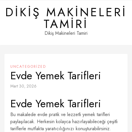
Skip
DIKIŞ MAKINELERI
to
content
TAMIRI
Dikiş Makineleri Tamiri
UNCATEGORIZED
Evde Yemek Tarifleri
Mart 30, 2026
Evde Yemek Tarifleri
Bu makalede evde pratik ve lezzetli yemek tarifleri
paylaşılacak. Herkesin kolayca hazırlayabileceği çeşitli
tariflerle mutfakta yaratıcılığınızı konuşturabilirsiniz.