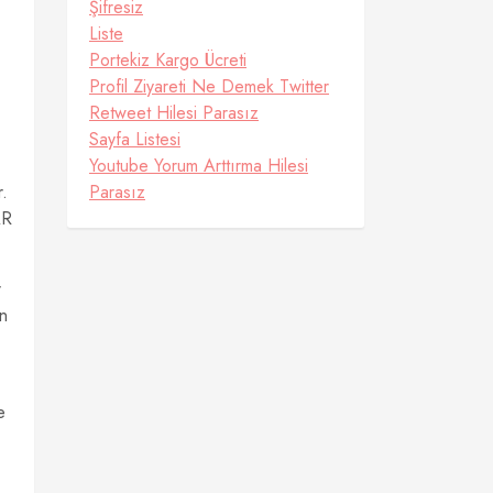
Şifresiz
Liste
Portekiz Kargo Ücreti
Profil Ziyareti Ne Demek Twitter
Retweet Hilesi Parasız
Sayfa Listesi
Youtube Yorum Arttırma Hilesi
r.
Parasız
AR
r
an
e