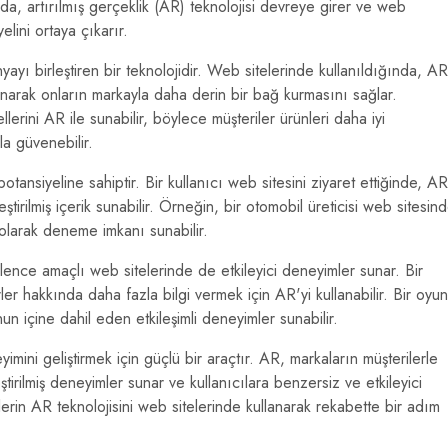
da, artırılmış gerçeklik (AR) teknolojisi devreye girer ve web
elini ortaya çıkarır.
ayı birleştiren bir teknolojidir. Web sitelerinde kullanıldığında, AR
sunarak onların markayla daha derin bir bağ kurmasını sağlar.
lerini AR ile sunabilir, böylece müşteriler ürünleri daha iyi
la güvenebilir.
otansiyeline sahiptir. Bir kullanıcı web sitesini ziyaret ettiğinde, AR
eştirilmiş içerik sunabilir. Örneğin, bir otomobil üreticisi web sitesin
 olarak deneme imkanı sunabilir.
lence amaçlı web sitelerinde de etkileyici deneyimler sunar. Bir
ler hakkında daha fazla bilgi vermek için AR'yi kullanabilir. Bir oyun
n içine dahil eden etkileşimli deneyimler sunabilir.
yimini geliştirmek için güçlü bir araçtır. AR, markaların müşterilerle
eştirilmiş deneyimler sunar ve kullanıcılara benzersiz ve etkileyici
erin AR teknolojisini web sitelerinde kullanarak rekabette bir adım