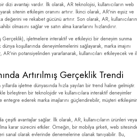
dizi avantajı vardır. İlk olarak, AR teknolojisi, kullanıcıların web
rak sitenin etkileşim oranını artırır. İkinci olarak, AR'nin eşsiz ve
ka değerini ve rekabet gücünü artırır. Son olarak, AR, kullanıcıların
ahibi olmasını sağlar ve satın alma kararlarını hızlandırır.
Gerçeklik), işletmelere interaktif ve etkileyici bir deneyim sunma
çek dünya koşullarında deneyimlemelerini sağlayarak, marka imajını
r, AR'nin potansiyelinden yararlanarak, kullanıcıları etkileyecek ve il
ında Artırılmış Gerçeklik Trendi
yıllarda işletme dünyasında hızla yayılan bir trend haline gelmiştir.
kle birleştiren bir teknolojidir ve kullanıcılara interaktif deneyimler
ne entegre ederek marka imajlarını güçlendirebilir, müşteri etkileşimin
 çeşitli avantajlar sağlar. İlk olarak, AR, kullanıcıların ürünleri veya
ma karar sürecini etkiler. Örneğin, bir mobilya şirketi, web sitesind
leri sanal olarak evlerinde denemelerine olanak tanıyabilir. Bu,