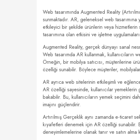
Web tasarımında Augmented Reality (Artırılmış G
sunmaktadır. AR, geleneksel web tasarımına yen
etkileyici bir şekilde ürünlerin veya hizmetle
tasarımına olan etkisini ve işletme uygulamalar
Augmented Reality, gerçek dünyayı sanal nesnele
Web tasarımda AR kullanmak, kullanıcıların web
Örneğin, bir mobilya satıcısı, müşterilerine ü
özelliği sunabilir. Böylece müşteriler, mobilyal
AR ayrıca web sitelerinin etkileşimli ve eğlenc
AR özelliği sayesinde, kullanıcılar yemeklerin 
bakabilir. Bu, kullanıcıların yemek seçimini da
imajını güçlendirir.
Artırılmış Gerçeklik aynı zamanda e-ticaret se
kıyafetleri denemek için AR özelliği sunabilir.
deneyimlemelerine olanak tanır ve satın alma kar