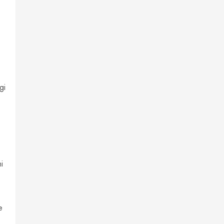
gi
i
e