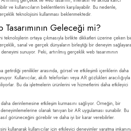
 Artırılmış gerçeklik ile web tasarımı, interaktif ve akılda kalıcı
lir ve kullanıcıların beklentilerini karşılayabilir. Bu nedenle,
erçeklik teknolojisini kullanması beklenmektedir.
eb Tasarımının Geleceği mi?
teknolojilerin ortaya çıkmasıyla birlikte dikkatleri üzerine çeken bi
gerçeklik, sanal ve gerçek dünyaların birleştiği bir deneyim sağlayar
b deneyimi sunuyor. Peki, artırılmış gerçeklik web tasarımının
a getirdiği yenilikler arasında, görsel ve etkileşimli içeriklerin daha
nuyor. Kullanıcılar, akıllı telefonları veya AR gözlükleri aracılığıyla
orlar. Bu da işletmelerin ürünlerini ve hizmetlerini daha etkileyici
 daha derinlemesine etkileşim kurmasını sağlıyor. Örneğin, bir
nde deneyimlemelerine olanak tanıyan bir AR uygulaması sunabilir. Bu
ıl görüneceğini görebilir ve daha iyi bir karar verebilirler.
sini kullanarak kullanıcılar için etkileyici deneyimler yaratma imkanın