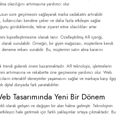
lma olasılığını artırmasına yardımcı olur.
zun süre geçirmesini sağlayarak marka sadakatini artırabilir.
, kullanıcıları kendine çeker ve daha fazla etkileşim sağlar.
uğunu gördüklerinde, tekrar ziyaret etme olasılıkları artar.
i kişiselleştirmesine olanak tanır. Özelleştirilmiş AR içeriği,
un olarak sunulabilir. Örneğin, bir giyim mağazası, müşterilere kendi
k deneme imkanı sunabilir. Bu, müşterinin satın alma kararını
ik trendi giderek önem kazanmaktadır. AR teknolojisi, işletmelerin
şimini artırmasına ve rekabette öne geçmesine yardımcı olur. Web
ıcıların interaktif deneyimler yaşamasını sağlar ve markaya karşı ilgiy
ek dijital dünyada fark yaratabilirler.
e Web Tasarımında Yeni Bir Dönem
i olarak gelişen ve değişen bir alan haline gelmiştir. Teknolojinin
 etkileyici hale getirmek için farklı yaklaşımlar ortaya çıkmaktadır. Bu