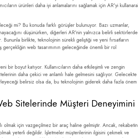
lanıcıların ürünleri daha iyi anlamalarını sağlamak için AR'yi kullanara
eleceği mi? Bu konuda farklı görüşler bulunuyor. Bazı uzmanlar,
ayacağını düşünürken, diğerleri AR'nin yalnızca belirli sektörlerde
ununla birlikte, teknolojinin sürekli geliştiği ve yeni fırsatların
ış gerçekliğin web tasarımının geleceğinde önemli bir rol
eni bir boyut katıyor. Kullanıcıların daha etkileşimli ve zengin
elerinin daha çekici ve anlamlı hale gelmesini sağlıyor. Gelecekte
erleyeceği belirsiz olsa da, bu teknolojinin giderek daha fazla önem
 Web Sitelerinde Müşteri Deneyimini
ı olmak için vazgeçilmez bir araç haline gelmiştir. Ancak, rekabetin
lmak yeterli değildir. İşletmeler müşterilerinin ilgisini çekmek ve