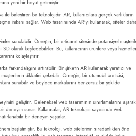
ına yeni bir boyut getirmiştir.
ile birleştiren bir teknolojidir. AR, kullanıcılara gerçek varlıkların
geçme imkanı sağlar. Web tasarımında AR'yi kullanarak, siteler dah
r sunulabilir. Örneğin, bir e-ticaret sitesinde potansiyel müşteril
ı 3D olarak keşfedebilirler. Bu, kullanıcının ürünlere veya hizmetle
rarını kolaylaştırır.
ka farkındalığını artırabilir. Bir şirketin AR kullanarak yaratıcı ve
 müşterilerin dikkatini çekebilir. Örneğin, bir otomobil üreticisi,
imkanı sunabilir ve böylece markalarını benzersiz bir şekilde
eyimini geliştirir. Geleneksel web tasarımının sınırlamalarını aşarak
miş bir deneyim sunar. Kullanıcılar, AR teknolojisi sayesinde web
atırlanabilir bir deneyim yaşarlar.
önem başlatmıştır. Bu teknoloji, web sitelerinin sıradanlıktan öne