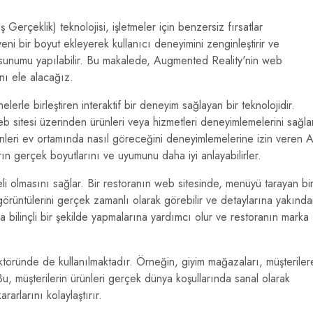
erçeklik) teknolojisi, işletmeler için benzersiz fırsatlar
i bir boyut ekleyerek kullanıcı deneyimini zenginleştirir ve
rin sunumu yapılabilir. Bu makalede, Augmented Reality'nin web
ını ele alacağız.
rle birleştiren interaktif bir deneyim sağlayan bir teknolojidir.
 sitesi üzerinden ürünleri veya hizmetleri deneyimlemelerini sağla
rünleri ev ortamında nasıl göreceğini deneyimlemelerine izin veren 
arın gerçek boyutlarını ve uyumunu daha iyi anlayabilirler.
eli olmasını sağlar. Bir restoranın web sitesinde, menüyü tarayan bi
görüntülerini gerçek zamanlı olarak görebilir ve detaylarına yakınd
ha bilinçli bir şekilde yapmalarına yardımcı olur ve restoranın marka
ktöründe de kullanılmaktadır. Örneğin, giyim mağazaları, müşteriler
 Bu, müşterilerin ürünleri gerçek dünya koşullarında sanal olarak
arlarını kolaylaştırır.