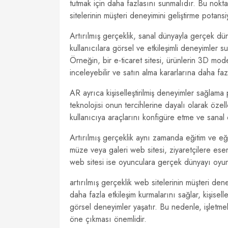
tutmak için daha fazlasını sunmalıdır. Bu nokta
sitelerinin müşteri deneyimini geliştirme potansiy
Artırılmış gerçeklik, sanal dünyayla gerçek düny
kullanıcılara görsel ve etkileşimli deneyimler 
Örneğin, bir e-ticaret sitesi, ürünlerin 3D model
inceleyebilir ve satın alma kararlarına daha faz
AR ayrıca kişiselleştirilmiş deneyimler sağlama p
teknolojisi onun tercihlerine dayalı olarak özell
kullanıcıya araçlarını konfigüre etme ve sanal
Artırılmış gerçeklik aynı zamanda eğitim ve eğ
müze veya galeri web sitesi, ziyaretçilere eser
web sitesi ise oyunculara gerçek dünyayı oyunu
artırılmış gerçeklik web sitelerinin müşteri dene
daha fazla etkileşim kurmalarını sağlar, kişisell
görsel deneyimler yaşatır. Bu nedenle, işletmel
öne çıkması önemlidir.