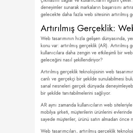
çıkmasını sağlar ve kullanıcıların ilgisini çeker.
deneyimler sunarak markaların başarısını artırabi
gelecekte daha fazla web sitesinin artırılmış g
Artırılmış Gerçeklik: W
Web tasarımının hızla gelişen dünyasında, yeni 
konu var: artırılmış gerçeklik (AR). Artırılmış 
kullanıcılara daha zengin ve etkileşimli bir we
geleceğini nasıl şekillendiriyor?
Artırılmış gerçeklik teknolojisinin web tasarımın
canlı ve gerçekçi bir şekilde sunulabilmesi bulu
sanal nesneleri gerçek dünyada deneyimleyebiliy
bir şekilde tanıtabilmelerini sağlıyor.
AR aynı zamanda kullanıcıların web siteleriyle
mobilya şirketi, müşterilerin ürünlerini evleri
sayede müşteriler, ürünü satın almadan önce nas
Web tasarımcıları, artırılmış gerçeklik teknoloji