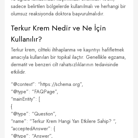
sadece belirtilen bölgelerde kullanılmalı ve herhangi bir
olumsuz reaksiyonda doktora başvurulmalıdır.
Terkur Krem Nedir ve Ne İçin
Kullanılır?
Terkur krem, ciltteki iltihaplanma ve kaşıntıyı hafifletmek
amacıyla kullanılan bir topikal ilaçtır. Genellikle egzama,
dermatit ve benzeri cilt rahatsızlıklarının tedavisinde
etkilidir.
“@context”: “https://schema.org”,
“@type”: “FAQPage”,
“mainEntity”: [
{
“@type”: “Question”,
“name”: “Terkur Krem Hangi Yan Etkilere Sahip? “,
“acceptedAnswer”: {
“@type”: “Answer”,