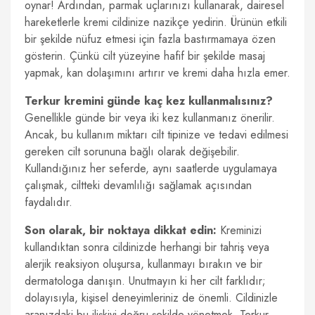
oynar! Ardından, parmak uçlarınızı kullanarak, dairesel
hareketlerle kremi cildinize nazikçe yedirin. Ürünün etkili
bir şekilde nüfuz etmesi için fazla bastırmamaya özen
gösterin. Çünkü cilt yüzeyine hafif bir şekilde masaj
yapmak, kan dolaşımını artırır ve kremi daha hızla emer.
Terkur kremini günde kaç kez kullanmalısınız?
Genellikle günde bir veya iki kez kullanmanız önerilir.
Ancak, bu kullanım miktarı cilt tipinize ve tedavi edilmesi
gereken cilt sorununa bağlı olarak değişebilir.
Kullandığınız her seferde, aynı saatlerde uygulamaya
çalışmak, ciltteki devamlılığı sağlamak açısından
faydalıdır.
Son olarak, bir noktaya dikkat edin:
Kreminizi
kullandıktan sonra cildinizde herhangi bir tahriş veya
alerjik reaksiyon oluşursa, kullanmayı bırakın ve bir
dermatologa danışın. Unutmayın ki her cilt farklıdır;
dolayısıyla, kişisel deneyimleriniz de önemli. Cildinizle
aranızdaki bu ilişkiyi doğru şekilde yönetmek, Terkur