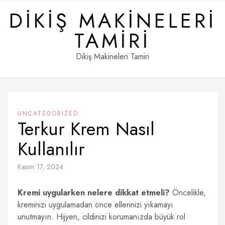
Skip
DIKIŞ MAKINELERI
to
content
TAMIRI
Dikiş Makineleri Tamiri
UNCATEGORIZED
Terkur Krem Nasıl
Kullanılır
Kasım 17, 2024
Kremi uygularken nelere dikkat etmeli?
Öncelikle,
kreminizi uygulamadan önce ellerinizi yıkamayı
unutmayın. Hijyen, cildinizi korumanızda büyük rol