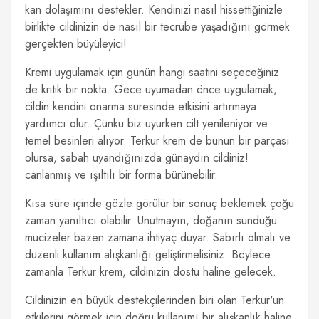
kan dolaşımını destekler. Kendinizi nasıl hissettiğinizle
birlikte cildinizin de nasıl bir tecrübe yaşadığını görmek
gerçekten büyüleyici!
Kremi uygulamak için günün hangi saatini seçeceğiniz
de kritik bir nokta. Gece uyumadan önce uygulamak,
cildin kendini onarma süresinde etkisini artırmaya
yardımcı olur. Çünkü biz uyurken cilt yenileniyor ve
temel besinleri alıyor. Terkur krem de bunun bir parçası
olursa, sabah uyandığınızda günaydın cildiniz!
canlanmış ve ışıltılı bir forma bürünebilir.
Kısa süre içinde gözle görülür bir sonuç beklemek çoğu
zaman yanıltıcı olabilir. Unutmayın, doğanın sunduğu
mucizeler bazen zamana ihtiyaç duyar. Sabırlı olmalı ve
düzenli kullanım alışkanlığı geliştirmelisiniz. Böylece
zamanla Terkur krem, cildinizin dostu haline gelecek.
Cildinizin en büyük destekçilerinden biri olan Terkur'un
etkilerini görmek için doğru kullanımı bir alışkanlık haline