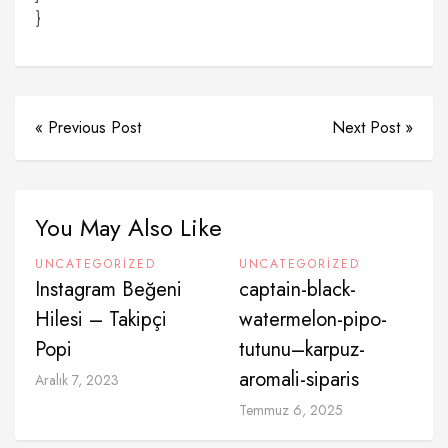
}
« Previous Post
Next Post »
You May Also Like
UNCATEGORIZED
UNCATEGORIZED
Instagram Beğeni
captain-black-
Hilesi – Takipçi
watermelon-pipo-
Popi
tutunu–karpuz-
aromali-siparis
Aralık 7, 2023
Temmuz 6, 2025