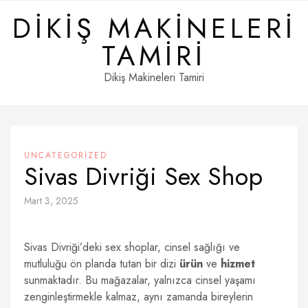
Skip
DIKIŞ MAKINELERI
to
content
TAMIRI
Dikiş Makineleri Tamiri
UNCATEGORIZED
Sivas Divriği Sex Shop
Mart 3, 2025
Sivas Divriği’deki sex shoplar, cinsel sağlığı ve
mutluluğu ön planda tutan bir dizi
ürün
ve
hizmet
sunmaktadır. Bu mağazalar, yalnızca cinsel yaşamı
zenginleştirmekle kalmaz, aynı zamanda bireylerin