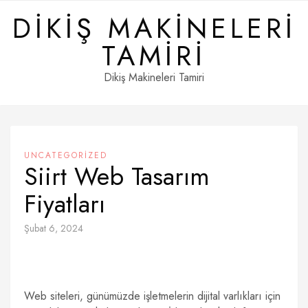
Skip
DIKIŞ MAKINELERI
to
content
TAMIRI
Dikiş Makineleri Tamiri
UNCATEGORIZED
Siirt Web Tasarım
Fiyatları
Şubat 6, 2024
Web siteleri, günümüzde işletmelerin dijital varlıkları için