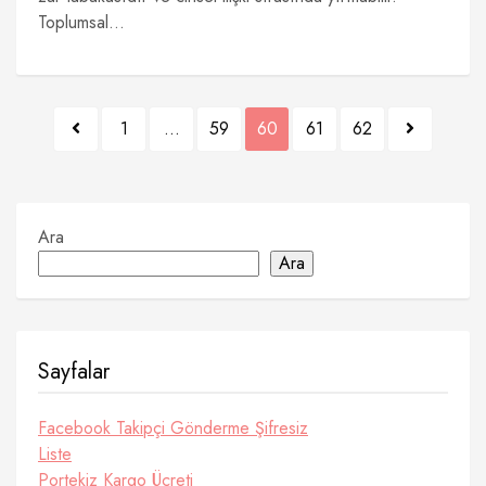
Toplumsal...
Yazı
1
…
59
60
61
62
sayfalaması
Ara
Ara
Sayfalar
Facebook Takipçi Gönderme Şifresiz
Liste
Portekiz Kargo Ücreti