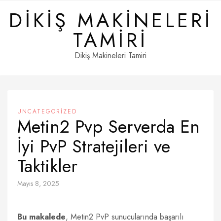
Skip
DIKIŞ MAKINELERI
to
content
TAMIRI
Dikiş Makineleri Tamiri
UNCATEGORIZED
Metin2 Pvp Serverda En
İyi PvP Stratejileri ve
Taktikler
Mayıs 8, 2025
Bu makalede
, Metin2 PvP sunucularında başarılı