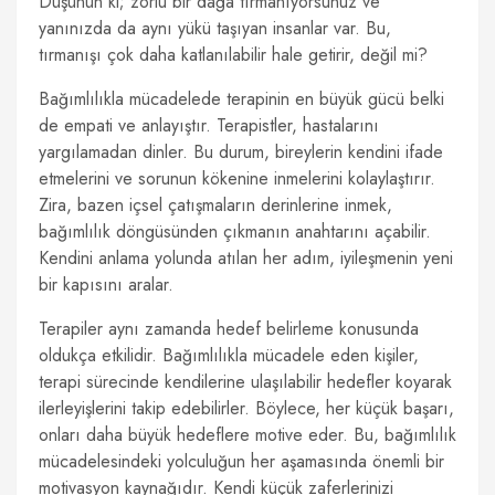
Düşünün ki; zorlu bir dağa tırmanıyorsunuz ve
yanınızda da aynı yükü taşıyan insanlar var. Bu,
tırmanışı çok daha katlanılabilir hale getirir, değil mi?
Bağımlılıkla mücadelede terapinin en büyük gücü belki
de empati ve anlayıştır. Terapistler, hastalarını
yargılamadan dinler. Bu durum, bireylerin kendini ifade
etmelerini ve sorunun kökenine inmelerini kolaylaştırır.
Zira, bazen içsel çatışmaların derinlerine inmek,
bağımlılık döngüsünden çıkmanın anahtarını açabilir.
Kendini anlama yolunda atılan her adım, iyileşmenin yeni
bir kapısını aralar.
Terapiler aynı zamanda hedef belirleme konusunda
oldukça etkilidir. Bağımlılıkla mücadele eden kişiler,
terapi sürecinde kendilerine ulaşılabilir hedefler koyarak
ilerleyişlerini takip edebilirler. Böylece, her küçük başarı,
onları daha büyük hedeflere motive eder. Bu, bağımlılık
mücadelesindeki yolculuğun her aşamasında önemli bir
motivasyon kaynağıdır. Kendi küçük zaferlerinizi