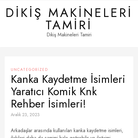
Skip
DIKIŞ MAKINELERI
to
content
TAMIRI
Dikiş Makineleri Tamiri
UNCATEGORIZED
Kanka Kaydetme İsimleri
Yaratıcı Komik Knk
Rehber İsimleri!
Aralık 23, 2023
Arkadaşlar arasında kullanılan kanka kaydetme isimleri,
ilişkileri daha da samimi hale getirebilir ve iletişimi