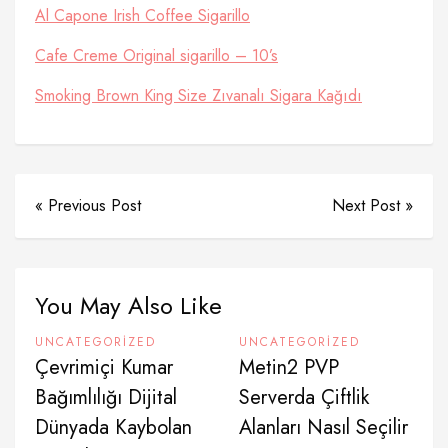
Al Capone Irish Coffee Sigarillo
Cafe Creme Original sigarillo – 10’s
Smoking Brown King Size Zıvanalı Sigara Kağıdı
« Previous Post
Next Post »
You May Also Like
UNCATEGORIZED
UNCATEGORIZED
Çevrimiçi Kumar
Metin2 PVP
Bağımlılığı Dijital
Serverda Çiftlik
Dünyada Kaybolan
Alanları Nasıl Seçilir