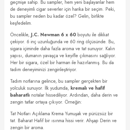
geçmişe sahip. Bu sampler, hem yeni başlayanlar hem
de deneyimli cigar severler için harika bir seçim. Peki,
bu sampler neden bu kadar özel? Gelin, birlikte
keşfedelim.
Öncelikle,
J.C. Newman 6 x 60
boyutu ile dikkat
çekiyor. 6 inç uzunluğunda ve 60 ring ölçüsünde. Bu,
sigara içiminde daha fazla aroma ve tat sunuyor. Kalın
yapısı, dumanın yavaşça ve keyifle çıkmasını sağlıyor.
Her bir sigara, özel bir harman ile hazırlanmış. Bu da
tadım deneyiminizi zenginleştiriyor.
Tadım notlarına gelince, bu sampler gerçekten bir
yolculuk sunuyor. İlk yudumda,
kremalı ve hafif
baharatlı
notalar hissediliyor. Ardından, daha derin ve
zengin tatlar ortaya çıkıyor. Örneğin:
Tat Notları Açıklama Krema Yumuşak ve pürüzsüz bir
tat. Baharat Hafif bir ısınma hissi verir. Ahşap Derin ve
zengin bir aroma.