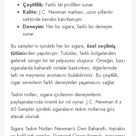
Çeşitlilik:
Farklı tat profilleri sunar.
Kalite:
J.C. Newman markası, uzun yıllardır
sektörde kendini kanıtlamıştır.
Deneyim:
Her bir sigara, farklı bir deneyim
sunar.
Bu sampler’ın içindeki her bir sigara,
özel seçilmiş
tütün
lerden yapılmıştır. Tütünler, farklı bölgelerden
gelerek zengin bir tat yelpazesi oluşturur. Örneğin, bazı
sigaralarda baharatlı notalar baskınken, diğerlerinde
tatlı ve meyvemsi aromasını bulabilirsiniz. Bu çeşitlilik,
cigar severlerin farklı deneyimler yaşamasını sağlar.
Tadım notları, sigara içicilerinin deneyimlerini
paylaşmalarında önemli bir rol oynar. J.C. Newman 6 x
60 Sampler içindeki sigaraların tadım notlarına göz
atacak olursak:
Sigara Tadım Notları Newman’s Own Baharatlı, topraksı
ve hafif tatlı notalar. Diamond Crown Kremalı, meyvemsi