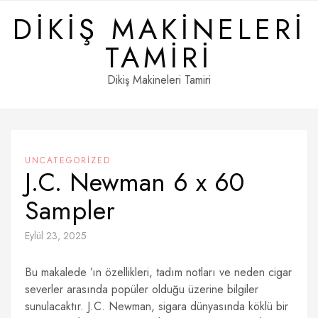
Skip
DIKIŞ MAKINELERI
to
content
TAMIRI
Dikiş Makineleri Tamiri
UNCATEGORIZED
J.C. Newman 6 x 60
Sampler
Eylül 23, 2025
Bu makalede ’ın özellikleri, tadım notları ve neden cigar
severler arasında popüler olduğu üzerine bilgiler
sunulacaktır. J.C. Newman, sigara dünyasında köklü bir