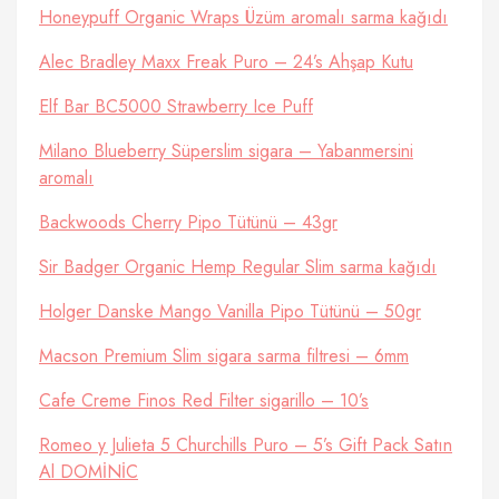
Honeypuff Organic Wraps Üzüm aromalı sarma kağıdı
Alec Bradley Maxx Freak Puro – 24’s Ahşap Kutu
Elf Bar BC5000 Strawberry Ice Puff
Milano Blueberry Süperslim sigara – Yabanmersini
aromalı
Backwoods Cherry Pipo Tütünü – 43gr
Sir Badger Organic Hemp Regular Slim sarma kağıdı
Holger Danske Mango Vanilla Pipo Tütünü – 50gr
Macson Premium Slim sigara sarma filtresi – 6mm
Cafe Creme Finos Red Filter sigarillo – 10’s
Romeo y Julieta 5 Churchills Puro – 5’s Gift Pack Satın
Al DOMİNİC