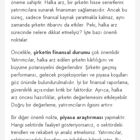
öneme sahiptir. Halka arz, bir şirketin hisse senetlerini
yatırımcılara sunarak finansman sağlamasıdır. Ancak bu
süreç, sadece finansal kaynak yaratmakla kalmaz; aynı
zamanda şirketin itibarını da etkiler. Peki, halka arz
sürecinde nelere dikkat etmeliyiz? İşte bazı önemli
noktalar:
Öncelikle,
şirketin finansal durumu
çok önemlidir.
Yatırımcılar, halka arz edilen şirketin kârlılığını ve
büyüme potansiyelini değerlendirir. Şirketin geçmiş
performansı, gelecek projeksiyonları ve piyasa koşulları
göz önünde bulundurulmalıdır. İyi bir finansal raporlama,
güvenilirlik açısından kritik bir faktördür. Ayrıca, halka
arz öncesi hazırlıklar, şirketin değerlemesini etkileyebilir.
Doğru bir değerleme, yatırımcıların ilgisini artırır.
Bir diğer önemli nokta,
piyasa araştırması
yapmaktır.
Hangi sektörde faaliyet gösteriyorsanız, o sektördeki
trendleri ve rekabeti iyi analiz etmelisiniz. Yatırımcılar,
sektörünüzdeki fırsatları ve tehditleri bilmek ister. Bu