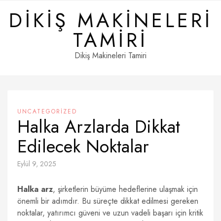
Skip
DIKIŞ MAKINELERI
to
content
TAMIRI
Dikiş Makineleri Tamiri
UNCATEGORIZED
Halka Arzlarda Dikkat
Edilecek Noktalar
Eylül 9, 2025
Halka arz
, şirketlerin büyüme hedeflerine ulaşmak için
önemli bir adımdır. Bu süreçte dikkat edilmesi gereken
noktalar, yatırımcı güveni ve uzun vadeli başarı için kritik