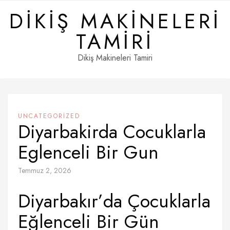
Skip
DIKIŞ MAKINELERI
to
content
TAMIRI
Dikiş Makineleri Tamiri
UNCATEGORIZED
Diyarbakirda Cocuklarla
Eglenceli Bir Gun
Temmuz 2, 2026
Diyarbakır’da Çocuklarla
Eğlenceli Bir Gün