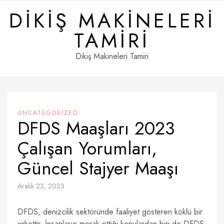
Skip
DIKIŞ MAKINELERI
to
content
TAMIRI
Dikiş Makineleri Tamiri
UNCATEGORIZED
DFDS Maaşları 2023
Çalışan Yorumları,
Güncel Stajyer Maaşı
Aralık 23, 2023
DFDS, denizcilik sektöründe faaliyet gösteren köklü bir
şirkettir. İnsanların merak ettiği konulardan biri de DFDS