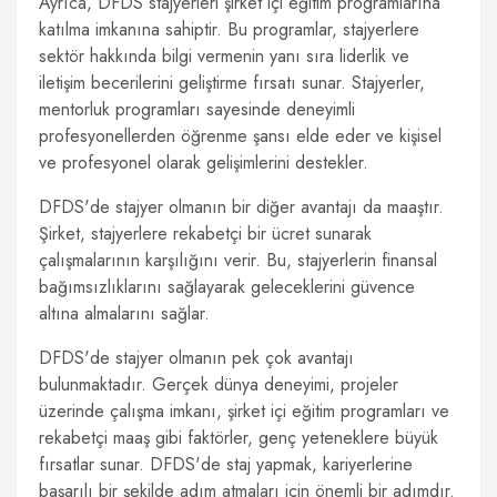
Ayrıca, DFDS stajyerleri şirket içi eğitim programlarına
katılma imkanına sahiptir. Bu programlar, stajyerlere
sektör hakkında bilgi vermenin yanı sıra liderlik ve
iletişim becerilerini geliştirme fırsatı sunar. Stajyerler,
mentorluk programları sayesinde deneyimli
profesyonellerden öğrenme şansı elde eder ve kişisel
ve profesyonel olarak gelişimlerini destekler.
DFDS'de stajyer olmanın bir diğer avantajı da maaştır.
Şirket, stajyerlere rekabetçi bir ücret sunarak
çalışmalarının karşılığını verir. Bu, stajyerlerin finansal
bağımsızlıklarını sağlayarak geleceklerini güvence
altına almalarını sağlar.
DFDS'de stajyer olmanın pek çok avantajı
bulunmaktadır. Gerçek dünya deneyimi, projeler
üzerinde çalışma imkanı, şirket içi eğitim programları ve
rekabetçi maaş gibi faktörler, genç yeteneklere büyük
fırsatlar sunar. DFDS'de staj yapmak, kariyerlerine
başarılı bir şekilde adım atmaları için önemli bir adımdır.