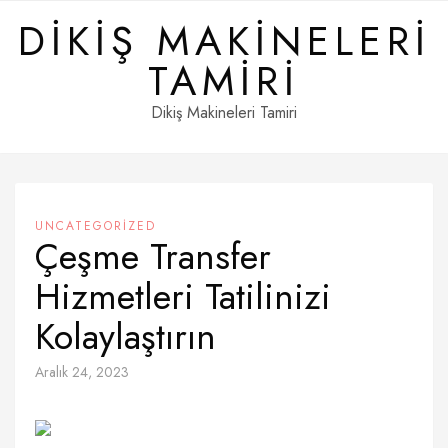
Skip
DIKIŞ MAKINELERI
to
content
TAMIRI
Dikiş Makineleri Tamiri
UNCATEGORIZED
Çeşme Transfer
Hizmetleri Tatilinizi
Kolaylaştırın
Aralık 24, 2023