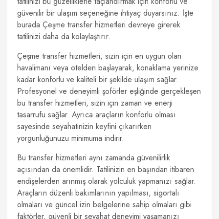
tatilinizi bu güzelliklerle taçlandırmak için konforlu ve
güvenilir bir ulaşım seçeneğine ihtiyaç duyarsınız. İşte
burada Çeşme transfer hizmetleri devreye girerek
tatilinizi daha da kolaylaştırır.
Çeşme transfer hizmetleri, sizin için en uygun olan
havalimanı veya otelden başlayarak, konaklama yerinize
kadar konforlu ve kaliteli bir şekilde ulaşım sağlar.
Profesyonel ve deneyimli şoförler eşliğinde gerçekleşen
bu transfer hizmetleri, sizin için zaman ve enerji
tasarrufu sağlar. Ayrıca araçların konforlu olması
sayesinde seyahatinizin keyfini çıkarırken
yorgunluğunuzu minimuma indirir.
Bu transfer hizmetleri aynı zamanda güvenilirlik
açısından da önemlidir. Tatilinizin en başından itibaren
endişelerden arınmış olarak yolculuk yapmanızı sağlar.
Araçların düzenli bakımlarının yapılması, sigortalı
olmaları ve güncel izin belgelerine sahip olmaları gibi
faktörler, güvenli bir seyahat deneyimi yaşamanızı