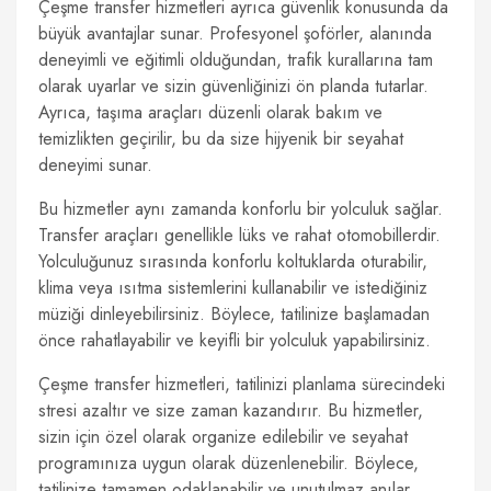
Çeşme transfer hizmetleri ayrıca güvenlik konusunda da
büyük avantajlar sunar. Profesyonel şoförler, alanında
deneyimli ve eğitimli olduğundan, trafik kurallarına tam
olarak uyarlar ve sizin güvenliğinizi ön planda tutarlar.
Ayrıca, taşıma araçları düzenli olarak bakım ve
temizlikten geçirilir, bu da size hijyenik bir seyahat
deneyimi sunar.
Bu hizmetler aynı zamanda konforlu bir yolculuk sağlar.
Transfer araçları genellikle lüks ve rahat otomobillerdir.
Yolculuğunuz sırasında konforlu koltuklarda oturabilir,
klima veya ısıtma sistemlerini kullanabilir ve istediğiniz
müziği dinleyebilirsiniz. Böylece, tatilinize başlamadan
önce rahatlayabilir ve keyifli bir yolculuk yapabilirsiniz.
Çeşme transfer hizmetleri, tatilinizi planlama sürecindeki
stresi azaltır ve size zaman kazandırır. Bu hizmetler,
sizin için özel olarak organize edilebilir ve seyahat
programınıza uygun olarak düzenlenebilir. Böylece,
tatilinize tamamen odaklanabilir ve unutulmaz anılar