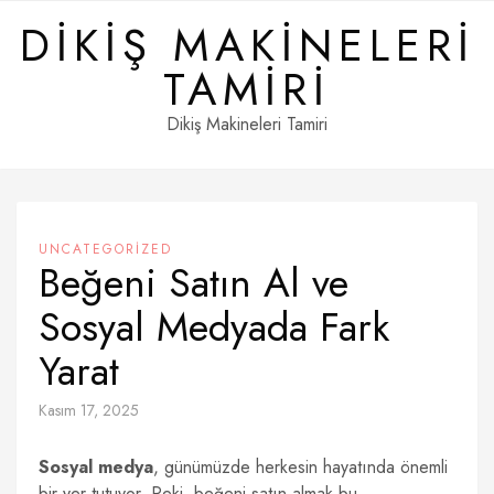
Skip
DIKIŞ MAKINELERI
to
content
TAMIRI
Dikiş Makineleri Tamiri
UNCATEGORIZED
Beğeni Satın Al ve
Sosyal Medyada Fark
Yarat
Kasım 17, 2025
Sosyal medya
, günümüzde herkesin hayatında önemli
bir yer tutuyor. Peki, beğeni satın almak bu