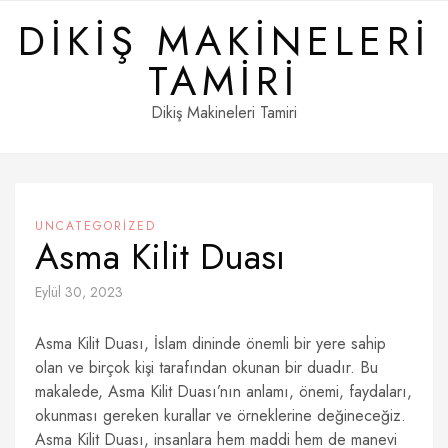
Skip
DIKIŞ MAKINELERI
to
content
TAMIRI
Dikiş Makineleri Tamiri
UNCATEGORIZED
Asma Kilit Duası
Eylül 30, 2023
Asma Kilit Duası, İslam dininde önemli bir yere sahip
olan ve birçok kişi tarafından okunan bir duadır. Bu
makalede, Asma Kilit Duası’nın anlamı, önemi, faydaları,
okunması gereken kurallar ve örneklerine değineceğiz.
Asma Kilit Duası, insanlara hem maddi hem de manevi