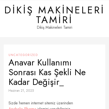
Skip
DIKIŞ MAKINELERI
to
content
TAMIRI
Dikiş Makineleri Tamiri
UNCATEGORIZED
Anavar Kullanımı
Sonrası Kas Şekli Ne
Kadar Değişir_
Haziran 21, 2025
Sizde hemen internet sitemiz üzerinden
Anabolic Pharma
işlemini yapabilirsiniz.