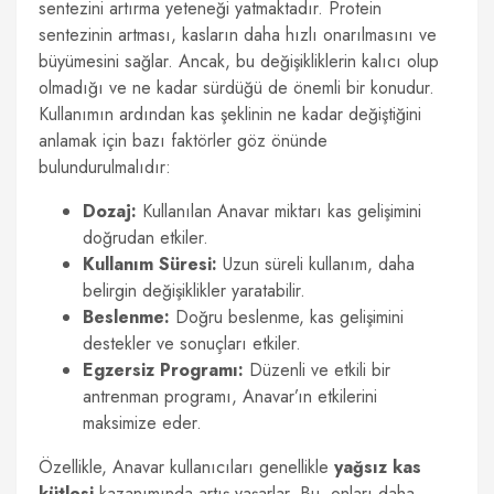
sentezini artırma yeteneği yatmaktadır. Protein
sentezinin artması, kasların daha hızlı onarılmasını ve
büyümesini sağlar. Ancak, bu değişikliklerin kalıcı olup
olmadığı ve ne kadar sürdüğü de önemli bir konudur.
Kullanımın ardından kas şeklinin ne kadar değiştiğini
anlamak için bazı faktörler göz önünde
bulundurulmalıdır:
Dozaj:
Kullanılan Anavar miktarı kas gelişimini
doğrudan etkiler.
Kullanım Süresi:
Uzun süreli kullanım, daha
belirgin değişiklikler yaratabilir.
Beslenme:
Doğru beslenme, kas gelişimini
destekler ve sonuçları etkiler.
Egzersiz Programı:
Düzenli ve etkili bir
antrenman programı, Anavar’ın etkilerini
maksimize eder.
Özellikle, Anavar kullanıcıları genellikle
yağsız kas
kütlesi
kazanımında artış yaşarlar. Bu, onları daha