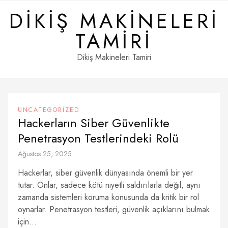
Skip
DIKIŞ MAKINELERI
to
content
TAMIRI
Dikiş Makineleri Tamiri
UNCATEGORIZED
Hackerların Siber Güvenlikte
Penetrasyon Testlerindeki Rolü
Ağustos 25, 2025
Hackerlar, siber güvenlik dünyasında önemli bir yer
tutar. Onlar, sadece kötü niyetli saldırılarla değil, aynı
zamanda sistemleri koruma konusunda da kritik bir rol
oynarlar. Penetrasyon testleri, güvenlik açıklarını bulmak
için...