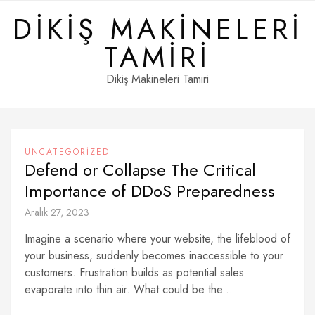
Skip
DIKIŞ MAKINELERI
to
content
TAMIRI
Dikiş Makineleri Tamiri
UNCATEGORIZED
Defend or Collapse The Critical
Importance of DDoS Preparedness
Aralık 27, 2023
Imagine a scenario where your website, the lifeblood of
your business, suddenly becomes inaccessible to your
customers. Frustration builds as potential sales
evaporate into thin air. What could be the...